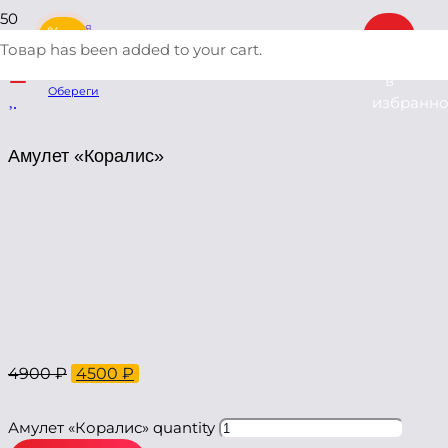
Главная
%
/
Товар
has been added to your cart.
Добавить
Каталог
/
в
Обереги
избранн
/
Амулет «Коралис»
Амулет «Коралис»
4900
₽
4500
₽
Амулет «Коралис» quantity