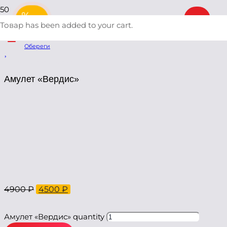
Главная
%
/
Товар
has been added to your cart.
Каталог
/
Обереги
/
Амулет «Вердис»
Амулет «Вердис»
4900
₽
4500
₽
Амулет «Вердис» quantity