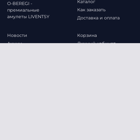
Каталог
O-BEREGI -
Как заказать
премиальные
амулеты LIVENTSY
Доставка и оплата
Новости
Корзина
Акции
Личный кабинет
Вопросы и ответы
Оформление заказа
Контакты
+7 (918) 183-20-00
г. Краснодар
o-beregi@mail.ru
2023 © Copyright
Политика конфиденциальности